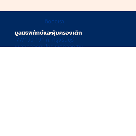
ติดต่อเรา
มูลนิธิพิทักษ์และคุ้มครองเด็ก
77/190-191 ถ. กรุงธนบุรี
แขวงคลองต้นไทร เขตคลองสาน
กรุงเทพมหานคร 10600
เบอร์โทร 02-440-0955
ติดตามข่าวสาร