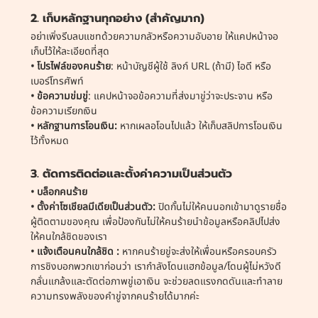
2. เก็บหลักฐานทุกอย่าง (สำคัญมาก)
อย่าเพิ่งรีบลบแชทด้วยความกลัวหรือความอับอาย ให้แคปหน้าจอ
เก็บไว้ให้ละเอียดที่สุด
• โปรไฟล์ของคนร้าย
: หน้าบัญชีผู้ใช้ ลิงก์ URL (ถ้ามี) ไอดี หรือ
เบอร์โทรศัพท์
• ข้อความข่มขู่
: แคปหน้าจอข้อความที่ส่งมาขู่ว่าจะประจาน หรือ
ข้อความเรียกเงิน
• หลักฐานการโอนเงิน: 
หากเผลอโอนไปแล้ว ให้เก็บสลิปการโอนเงิน
ไว้ทั้งหมด
3. ตัดการติดต่อและตั้งค่าความเป็นส่วนตัว
• บล็อกคนร้าย
• ตั้งค่าโซเชียลมีเดียเป็นส่วนตัว: 
ปิดกั้นไม่ให้คนนอกเข้ามาดูรายชื่อ
ผู้ติดตามของคุณ เพื่อป้องกันไม่ให้คนร้ายนำข้อมูลหรือคลิปไปส่ง
ให้คนใกล้ชิดของเรา
• แจ้งเตือนคนใกล้ชิด :
 หากคนร้ายขู่จะส่งให้เพื่อนหรือครอบครัว 
การชิงบอกพวกเขาก่อนว่า เรากำลังโดนแฮกข้อมูล/โดนผู้ไม่หวังดี
กลั่นแกล้งและตัดต่อภาพขู่เอาเงิน จะช่วยลดแรงกดดันและทำลาย
ความทรงพลังของคำขู่จากคนร้ายได้มากค่ะ