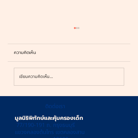
ความคิดเห็น
เขียนความคิดเห็น…
กลัวเเฟนไม่รัก ไม่กล้ามีความรัก กลัวความ
ติดต่อเรา
สัมพันธ์ระยะยาว กับบาดแผลในวัยเด็ก
มูลนิธิพิทักษ์และคุ้มครองเด็ก
77/190-191 ถ. กรุงธนบุรี
แขวงคลองต้นไทร เขตคลองสาน