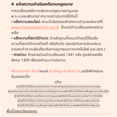
4. แจ้งความดำเนินคดีตามกฎหมาย
การแบล็คเมล์มีความผิดตามกฎหมายอาญาและ 
พ.ร.บ.คอมพิวเตอร์ สามารถดำเนินการได้ดังนี้:
• แจ้งความออนไลน์: 
ผ่านเว็บไซต์ของสำนักงานตำรวจแห่งชาติที่ 
www.thaipoliceonline.go.th
  ซึ่งจะมีตำรวจไซเบอร์คอยช่วย
เหลือ
• แจ้งความที่สถานีตำรวจ: 
นำหลักฐานทั้งหมดที่แคปไว้ไปแจ้ง
ความที่สถานีตำรวจท้องที่ หรือติดต่อ กองบังคับการปราบปราม
การกระทำความผิดเกี่ยวกับอาชญากรรมทางเทคโนโลยี (บก.ปอท.)
• สายด่วน:
 โทรสายด่วนตำรวจไซเบอร์ 1441 หรือ ศูนย์ช่วยเหลือ
สังคม 1300 เพื่อขอคำแนะนำเร่งด่วน
#blackmail
#แบล
็คเมล์ 
#safeguardkids
#ม
ูลนิธิพิทักษ์และ
คุ้มครองเด็ก
แท็ก:
สิทธิเด็กที่จะได้รับการปกป้องจากการแสวงหาผลประโยชน์และการถูกคุกคามทางเพศ
ผลประโยชน์ของเด็กจะต้องถือเป็นความสำคัญลำดับแรก
สิทธิเด็กที่จะได้รับการฟื้นฟูจากการเป็นเหยื่อ
สิทธิเด็กที่จะได้รับการปกป้องจากความรุนแรง
สิทธิเด็กที่จะแสดงความเห็น
10 สี สิทธิเด็ก
สิทธิเด็กที่จะได้รับการป้องกันถูกลักลอบค้า
สิทธิเด็กในการใช้ชีวิตและพัฒนาตัวเอง
สิทธิเด็กที่จะได้รับการเลี้ยงดูทางเลือก
สิทธิเด็กที่จะมีเวลาพัก
สิทธิเด็กที่เท่าเทียมกัน
พื้นที่ปลอดภัยของหนู